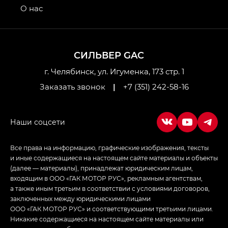
привод — GB AWD, Джи Эль Полный привод —
О нас
GL AWD
M8 — Эм 8 (M8) в комплектациях Джи Эль — GL,
Джи Ти — GT, Джи Икс — GX,
СИЛЬВЕР GAC
Джи Икс ПРЕМИУМ — GX PREMIUM, ЛАУНЖ —
LOUNGE
г. Челябинск, ул. Игуменка, 173 стр. 1
Заказать звонок
|
+7 (351) 242-58-16
Empow — Эмпау (Empow) в комплектации
Джи Эс — GS, Джи Эль с элементы экстерьера
в спортивном стиле — GL
(S-Style)
Все права на информацию, графические изображения, тексты
и иные содержащиеся на настоящем сайте материалы и объекты
(далее — материалы), принадлежат юридическим лицам,
входящим в ООО «ГАК МОТОР РУС», рекламным агентствам,
а также иным третьим в соответствии с условиями договоров,
заключенных между юридическими лицами
ООО «ГАК МОТОР РУС» и соответствующими третьими лицами.
Никакие содержащиеся на настоящем сайте материалы или