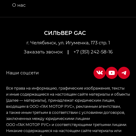
привод — GB AWD, Джи Эль Полный привод —
О нас
GL AWD
M8 — Эм 8 (M8) в комплектациях Джи Эль — GL,
Джи Ти — GT, Джи Икс — GX,
СИЛЬВЕР GAC
Джи Икс ПРЕМИУМ — GX PREMIUM, ЛАУНЖ —
LOUNGE
г. Челябинск, ул. Игуменка, 173 стр. 1
Заказать звонок
|
+7 (351) 242-58-16
Empow — Эмпау (Empow) в комплектации
Джи Эс — GS, Джи Эль с элементы экстерьера
в спортивном стиле — GL
(S-Style)
Все права на информацию, графические изображения, тексты
и иные содержащиеся на настоящем сайте материалы и объекты
(далее — материалы), принадлежат юридическим лицам,
входящим в ООО «ГАК МОТОР РУС», рекламным агентствам,
а также иным третьим в соответствии с условиями договоров,
заключенных между юридическими лицами
ООО «ГАК МОТОР РУС» и соответствующими третьими лицами.
Никакие содержащиеся на настоящем сайте материалы или