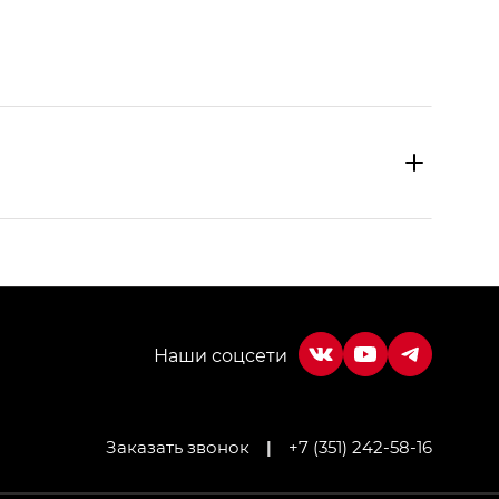
Заказать звонок
|
+7 (351) 242-58-16
МИУМ — GX PREMIUM, Джи Эти — GT, Джи Эль —