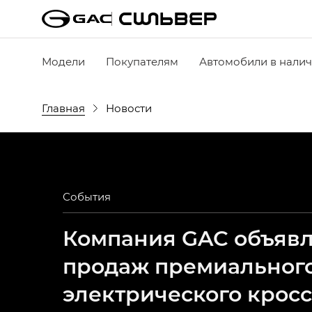
Модели
Покупателям
Автомобили в нали
Главная
Новости
События
Компания GAC объявля
продаж премиальног
электрического крос