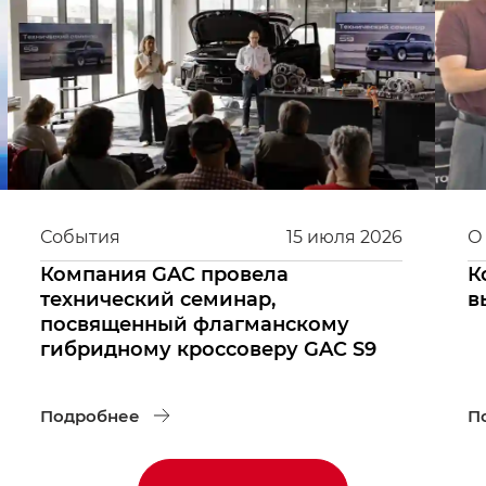
События
15
июля
2026
О
Компания GAC провела
К
технический семинар,
в
посвященный флагманскому
гибридному кроссоверу GAC S9
Подробнее
П