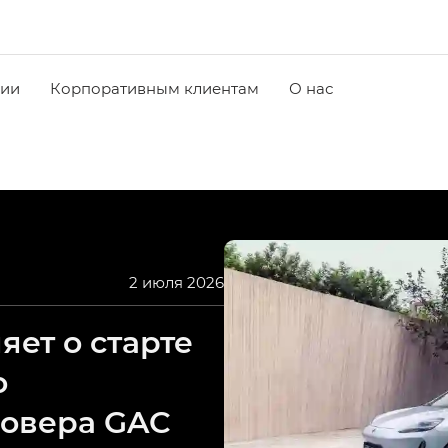
чии
Корпоративным клиентам
О нас
2 июля 2026
ет о старте
о
совера GAC