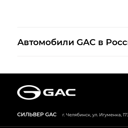
Aвтомобили GAC в Рос
S9 — Эс 9 (S9) в комплектации Эс Икс 
S7 — Эс 7 (S7) в комплектациях Эс Икс П
HYPTEC HT — Хайптек Эйч Ти (HYPTEC H
AION V — Айон Ви в комплектациях Экс 
СИЛЬВЕР GAC
г. Челябинск, ул. Игуменка, 173
GS8 — Джи Эс 8 (GS8) в комплектациях 
GL