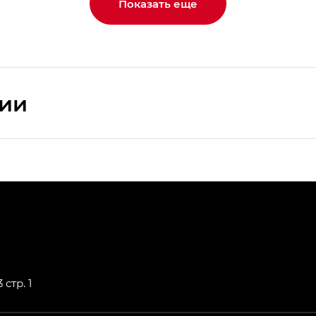
Показать еще
сии
ПРЕМИУМ — SX PREMIUM
РЕМИУМ — SX PREMIUM, Эс Тэ — ST
T) в комплектации Экс ПРЕМИУМ — EX PREMIUM
— EX, Экс ПРЕМИУМ — EX Premium
 стр. 1
Джи Эс 8 ТРЭВЕЛЛЕР — GS8 TRAVELLER, Джи Икс ПРЕ