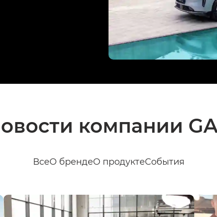
овости компании G
Все
О бренде
О продукте
События