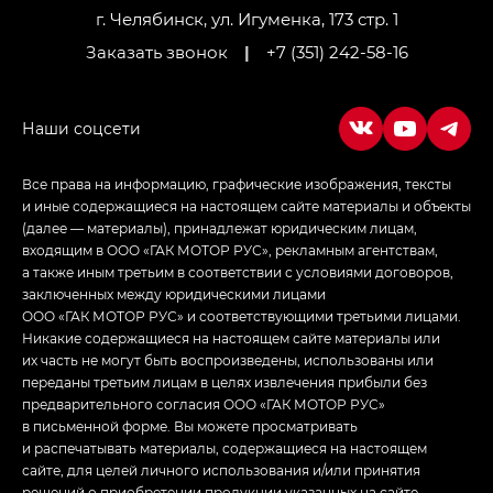
LOUNGE
г. Челябинск, ул. Игуменка, 173 стр. 1
Заказать звонок
|
+7 (351) 242-58-16
Empow — Эмпау (Empow) в комплектации
Джи Эс — GS, Джи Эль с элементы экстерьера
в спортивном стиле — GL
(S-Style)
Все права на информацию, графические изображения, тексты
и иные содержащиеся на настоящем сайте материалы и объекты
(далее — материалы), принадлежат юридическим лицам,
входящим в ООО «ГАК МОТОР РУС», рекламным агентствам,
а также иным третьим в соответствии с условиями договоров,
заключенных между юридическими лицами
ООО «ГАК МОТОР РУС» и соответствующими третьими лицами.
Никакие содержащиеся на настоящем сайте материалы или
их часть не могут быть воспроизведены, использованы или
переданы третьим лицам в целях извлечения прибыли без
предварительного согласия ООО «ГАК МОТОР РУС»
в письменной форме. Вы можете просматривать
и распечатывать материалы, содержащиеся на настоящем
сайте, для целей личного использования и/или принятия
решений о приобретении продукции указанных на сайте.