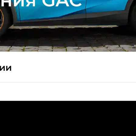
сии
ПРЕМИУМ — SX PREMIUM
РЕМИУМ — SX PREMIUM, Эс Тэ — ST
T) в комплектации Экс ПРЕМИУМ — EX PREMIUM