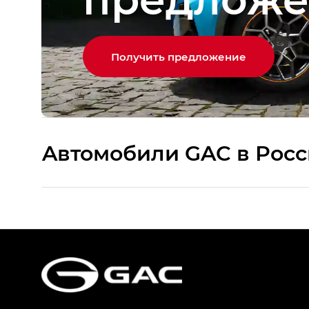
Получить предложение
Aвтомобили GAC в Рос
S9 — Эс 9 (S9) в комплектации Эс Икс 
S7 — Эс 7 (S7) в комплектациях Эс Икс П
HYPTEC HT — Хайптек Эйч Ти (HYPTEC H