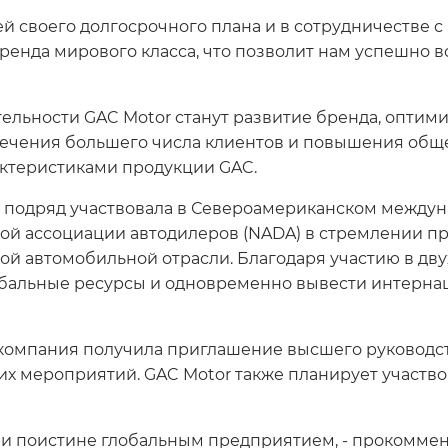
й своего долгосрочного плана и в сотрудничестве 
ренда мирового класса, что позволит нам успешно во
льности GAC Motor станут развитие бренда, оптими
лечения большего числа клиентов и повышения общ
ктеристиками продукции GAC.
з подряд участвовала в Североамериканском междуна
ой ассоциации автодилеров (NADA) в стремлении п
ой автомобильной отрасли. Благодаря участию в дву
обальные ресурсы и одновременно вывести интерн
8 компания получила приглашение высшего руководс
их мероприятий. GAC Motor также планирует участво
 и поистине глобальным предприятием, - прокоммент