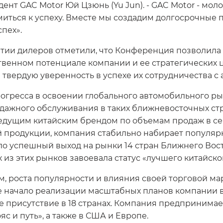
дент GAC Motor Юй Цзюнь (Yu Jun). - GAC Motor - мо
иться к успеху. Вместе мы создадим долгосрочные
пех».
тии дилеров отметили, что Конференция позволила 
твенном потенциале компании и ее стратегических ц
вердую уверенность в успехе их сотрудничества с
рогресса в освоении глобального автомобильного ры
жного обслуживания в таких ближневосточных страна
ведущим китайским брендом по объемам продаж в с
ей продукции, компания стабильно набирает популяр
о успешный выход на рынки 14 стран Ближнего Вост
 из этих рынков завоевала статус «лучшего китайско
м, роста популярности и влияния своей торговой м
е начало реализации масштабных планов компании в
е присутствие в 18 странах. Компания предпринима
с и путь», а также в США и Европе.