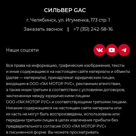
Джи Ти — GT, Джи Икс — GX,
СИЛЬВЕР GAC
Джи Икс ПРЕМИУМ — GX PREMIUM, ЛАУНЖ —
LOUNGE
г. Челябинск, ул. Игуменка, 173 стр. 1
Заказать звонок
|
+7 (351) 242-58-16
Empow — Эмпау (Empow) в комплектации
Джи Эс — GS, Джи Эль с элементы экстерьера
в спортивном стиле — GL
(S-Style)
Все права на информацию, графические изображения, тексты
и иные содержащиеся на настоящем сайте материалы и объекты
(далее — материалы), принадлежат юридическим лицам,
входящим в ООО «ГАК МОТОР РУС», рекламным агентствам,
а также иным третьим в соответствии с условиями договоров,
заключенных между юридическими лицами
ООО «ГАК МОТОР РУС» и соответствующими третьими лицами.
Никакие содержащиеся на настоящем сайте материалы или
их часть не могут быть воспроизведены, использованы или
переданы третьим лицам в целях извлечения прибыли без
предварительного согласия ООО «ГАК МОТОР РУС»
в письменной форме. Вы можете просматривать