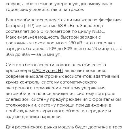
секунды, обеспечивая уверенную динамику как в
городских условиях, так и на трассе.
В автомобиле используется литий-железо-фосфатная
батарея (LFP) емкостью 68,8 кВт·ч. Запас хода
составляет до 510 километров по циклу NEDC.
Максимальная мощность быстрой зарядки с
постоянным током достигает 180 кВт, что позволяет
зарядить батарею с 10% до 80% всего за 23 минуты, а с
30% до 80% — за 15 минут.
Система безопасности нового электрического
кроссовера
GAC Hyptec HT
включает комплекс
современных электронных ассистентов: адаптивный
круиз-контроль, систему автоматического
экстренного торможения, систему удержания
автомобиля в полосе движения, систему контроля
слепых зон, систему предупреждения о фронтальном
столкновении, систему помощи при движении в
пробках, камеры кругового обзора и передние и
задние датчики парковки.
Для российского рынка модель будет доступна в трех