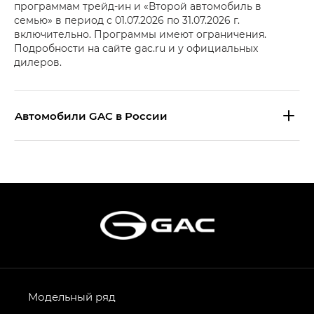
программам трейд-ин и «Второй автомобиль в
семью» в период с 01.07.2026 по 31.07.2026 г.
включительно. Программы имеют ограничения.
Подробности на сайте gac.ru и у официальных
дилеров.
Aвтомобили GAC в России
S9 — Эс 9 (S9) в комплектации
Эс Икс ПРЕМИУМ — SX PREMIUM
S7 — Эс 7 (S7) в комплектациях
Эс Икс ПРЕМИУМ — SX PREMIUM, Эс Тэ — ST
HYPTEC HT — Хайптек Эйч Ти (HYPTEC HT)
в комплектации Экс ПРЕМИУМ — EX PREMIUM
AION V — Айон Ви в комплектациях Экс — EX,
Модельный ряд
Экс ПРЕМИУМ — EX Premium