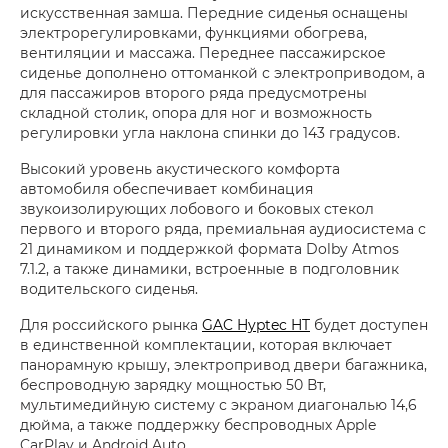
искусственная замша. Передние сиденья оснащены
электрорегулировками, функциями обогрева,
вентиляции и массажа. Переднее пассажирское
сиденье дополнено оттоманкой с электроприводом, а
для пассажиров второго ряда предусмотрены
складной столик, опора для ног и возможность
регулировки угла наклона спинки до 143 градусов.
Высокий уровень акустического комфорта
автомобиля обеспечивает комбинация
звукоизолирующих лобового и боковых стекол
первого и второго ряда, премиальная аудиосистема с
21 динамиком и поддержкой формата Dolby Atmos
7.1.2, а также динамики, встроенные в подголовник
водительского сиденья.
Для российского рынка
GAC Hyptec HT
будет доступен
в единственной комплектации, которая включает
панорамную крышу, электропривод двери багажника,
беспроводную зарядку мощностью 50 Вт,
мультимедийную систему с экраном диагональю 14,6
дюйма, а также поддержку беспроводных Apple
CarPlay и Android Auto.