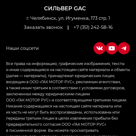
Джи Ти — GT, Джи Икс — GX,
СИЛЬВЕР GAC
Джи Икс ПРЕМИУМ — GX PREMIUM, ЛАУНЖ —
LOUNGE
г. Челябинск, ул. Игуменка, 173 стр. 1
Заказать звонок
|
+7 (351) 242-58-16
Empow — Эмпау (Empow) в комплектации
Джи Эс — GS, Джи Эль с элементы экстерьера
в спортивном стиле — GL
(S-Style)
Все права на информацию, графические изображения, тексты
и иные содержащиеся на настоящем сайте материалы и объекты
(далее — материалы), принадлежат юридическим лицам,
входящим в ООО «ГАК МОТОР РУС», рекламным агентствам,
а также иным третьим в соответствии с условиями договоров,
заключенных между юридическими лицами
ООО «ГАК МОТОР РУС» и соответствующими третьими лицами.
Никакие содержащиеся на настоящем сайте материалы или
их часть не могут быть воспроизведены, использованы или
переданы третьим лицам в целях извлечения прибыли без
предварительного согласия ООО «ГАК МОТОР РУС»
в письменной форме. Вы можете просматривать