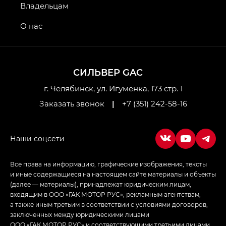
GS4 — Джи Эс 4 (GS4) в комплектациях Джи Би
Владельцам
Передний привод — GB 2WD, Джи Би Полный
привод — GB AWD, Джи Эль Полный привод —
О нас
GL AWD
M8 — Эм 8 (M8) в комплектациях Джи Эль — GL,
Джи Ти — GT, Джи Икс — GX,
СИЛЬВЕР GAC
Джи Икс ПРЕМИУМ — GX PREMIUM, ЛАУНЖ —
LOUNGE
г. Челябинск, ул. Игуменка, 173 стр. 1
Заказать звонок
|
+7 (351) 242-58-16
Empow — Эмпау (Empow) в комплектации
Джи Эс — GS, Джи Эль с элементы экстерьера
в спортивном стиле — GL
(S-Style)
Все права на информацию, графические изображения, тексты
и иные содержащиеся на настоящем сайте материалы и объекты
(далее — материалы), принадлежат юридическим лицам,
входящим в ООО «ГАК МОТОР РУС», рекламным агентствам,
а также иным третьим в соответствии с условиями договоров,
заключенных между юридическими лицами
ООО «ГАК МОТОР РУС» и соответствующими третьими лицами.