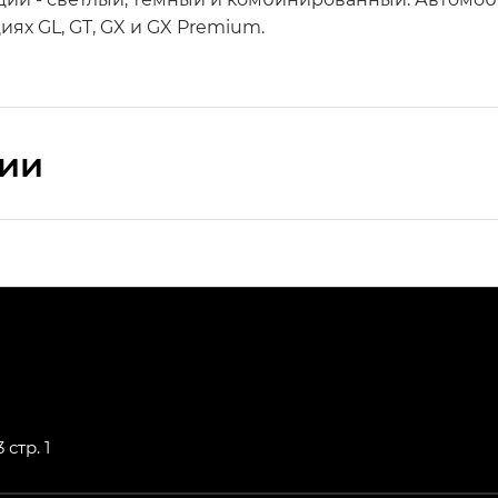
ях GL, GT, GX и GX Premium.
сии
ПРЕМИУМ — SX PREMIUM
РЕМИУМ — SX PREMIUM, Эс Тэ — ST
T) в комплектации Экс ПРЕМИУМ — EX PREMIUM
— EX, Экс ПРЕМИУМ — EX Premium
 стр. 1
Джи Эс 8 ТРЭВЕЛЛЕР — GS8 TRAVELLER, Джи Икс ПРЕ