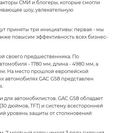
дакторы СМИ и блогеры, которые смогли
ивающее шоу, увлекательную
дут приняты три инициативы: первая - мы
также повысим эффективность всех бизнес-
ой своего предшественника. По
мобиля - 1780 мм, длина - 4980 мм, а
мм. На место прошлой европейской
х автомобилях GAC GS8 представлен
я.
и для автомобилистов. GAC GS8 обладает
0 дюймов, TFT) и систему всесторонней
кий уровень защиты от столкновений
. 7-местный салон имеет 3 ряда сидений