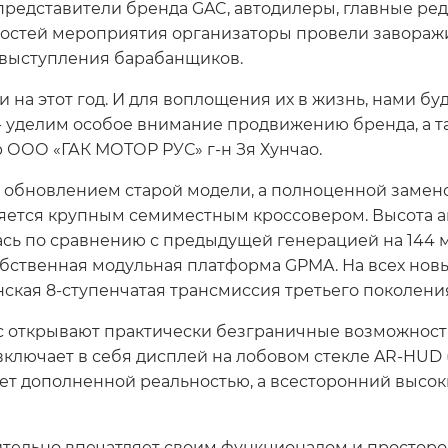
 представители бренда GAC, автодилеры, главные ре
гостей мероприятия организаторы провели завораж
 выступления барабанщиков.
на этот год. И для воплощения их в жизнь, нами бу
 - уделим особое внимание продвижению бренда, а 
р ООО «ГАК МОТОР РУС» г-н Зя Хунчао.
о обновлением старой модели, а полноценной замен
ется крупным семиместным кроссовером. Высота авто
сь по сравнению с предыдущей генерацией на 144 
ственная модульная платформа GPMA. На всех новы
ская 8-ступенчатая трансмиссия третьего поколени
с открывают практически безграничные возможност
ючает в себя дисплей на лобовом стекле AR-HUD (3
ет дополненной реальностью, а всесторонний высо
тельно впечатляет своим функционалом и простором