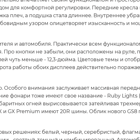
одом для комфортной регулировки. Передние кресла
ка плеч, а подушка стала длиннее. Внутреннее убр
бовидным узором олицетворяет изысканность и мощ
ителя и автомобиля. Практически всем функционал
. Про кнопки не забыли, они расположены на руле, п
ей чуть меньше - 12,3-дюйма. Цветовые темы и от
трота работы обоих дисплеев действительно поража
. Особого внимания заслуживает массивная передня
дние фонари тоже имеют свое название - Ruby Light
баритных огней вырисовывается затейливая трехме
GX и GX Premium имеют 20R шины. Облик нового GS8
товых решениях: белый, черный, серебристый, флагм
ции - светлый, темный и комбинированный. Автомоб