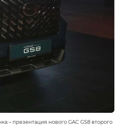
нка – презентация нового GAC GS8 второго