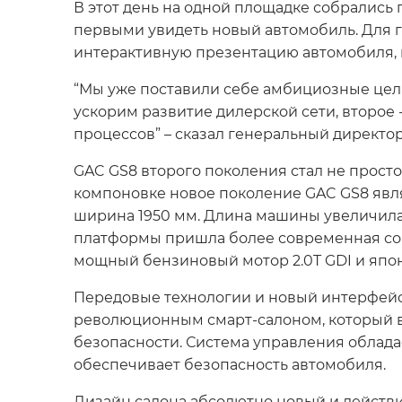
В этот день на одной площадке собрались
первыми увидеть новый автомобиль. Для 
интерактивную презентацию автомобиля,
“Мы уже поставили себе амбициозные цели 
ускорим развитие дилерской сети, второе
процессов” – сказал генеральный директо
GAC GS8 второго поколения стал не прост
компоновке новое поколение GAC GS8 явля
ширина 1950 мм. Длина машины увеличила
платформы пришла более современная соб
мощный бензиновый мотор 2.0T GDI и япон
Передовые технологии и новый интерфей
революционным смарт-салоном, который вкл
безопасности. Система управления облада
обеспечивает безопасность автомобиля.
Дизайн салона абсолютно новый и действи