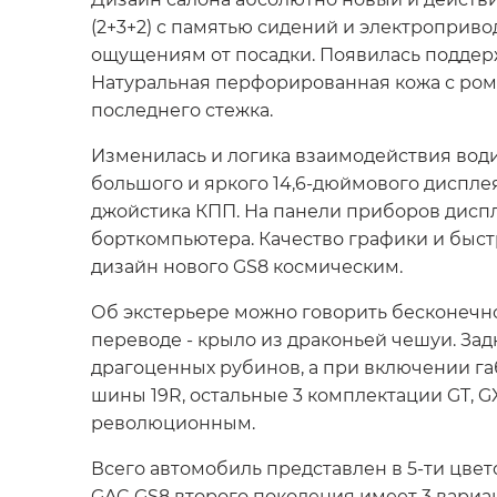
(2+3+2) с памятью сидений и электроприв
ощущениям от посадки. Появилась поддерж
Натуральная перфорированная кожа с ром
последнего стежка.
Изменилась и логика взаимодействия вод
большого и яркого 14,6-дюймового дисплея
джойстика КПП. На панели приборов диспл
борткомпьютера. Качество графики и быс
дизайн нового GS8 космическим.
Об экстерьере можно говорить бесконечно
переводе - крыло из драконьей чешуи. За
драгоценных рубинов, а при включении га
шины 19R, остальные 3 комплектации GT, 
революционным.
Всего автомобиль представлен в 5-ти цве
GAC GS8 второго поколения имеет 3 вариа