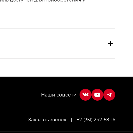
Заказать звонок
|
+7 (351) 242-58-16
МИУМ — GX PREMIUM, Джи Эти — GT, Джи Эль —