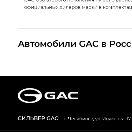
официальных дилеров марки в комплектаци
Aвтомобили GAC в Рос
S9 — Эс 9 (S9) в комплектации Эс Икс 
S7 — Эс 7 (S7) в комплектациях Эс Икс П
HYPTEC HT — Хайптек Эйч Ти (HYPTEC H
AION V — Айон Ви в комплектациях Экс 
СИЛЬВЕР GAC
г. Челябинск, ул. Игуменка, 173
GS8 — Джи Эс 8 (GS8) в комплектациях 
GL