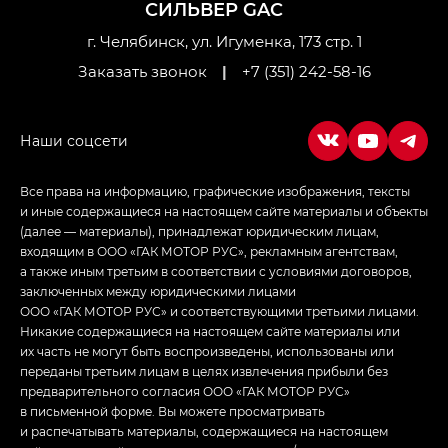
СИЛЬВЕР GAC
Джи Икс ПРЕМИУМ — GX PREMIUM, ЛАУНЖ —
LOUNGE
г. Челябинск, ул. Игуменка, 173 стр. 1
Заказать звонок
|
+7 (351) 242-58-16
Empow — Эмпау (Empow) в комплектации
Джи Эс — GS, Джи Эль с элементы экстерьера
в спортивном стиле — GL
(S-Style)
Все права на информацию, графические изображения, тексты
и иные содержащиеся на настоящем сайте материалы и объекты
(далее — материалы), принадлежат юридическим лицам,
входящим в ООО «ГАК МОТОР РУС», рекламным агентствам,
а также иным третьим в соответствии с условиями договоров,
заключенных между юридическими лицами
ООО «ГАК МОТОР РУС» и соответствующими третьими лицами.
Никакие содержащиеся на настоящем сайте материалы или
их часть не могут быть воспроизведены, использованы или
переданы третьим лицам в целях извлечения прибыли без
предварительного согласия ООО «ГАК МОТОР РУС»
в письменной форме. Вы можете просматривать
и распечатывать материалы, содержащиеся на настоящем