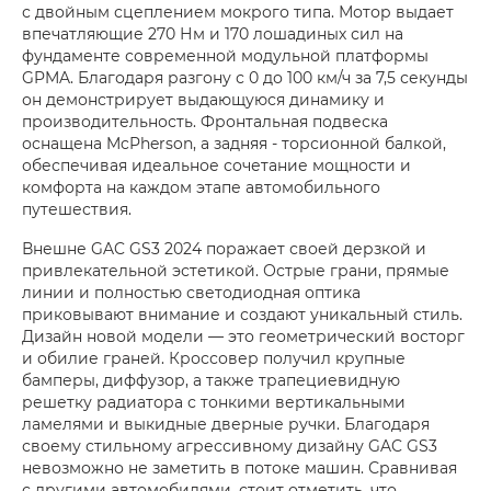
с двойным сцеплением мокрого типа. Мотор выдает
впечатляющие 270 Нм и 170 лошадиных сил на
фундаменте современной модульной платформы
GPMA. Благодаря разгону с 0 до 100 км/ч за 7,5 секунды
он демонстрирует выдающуюся динамику и
производительность. Фронтальная подвеска
оснащена McPherson, а задняя - торсионной балкой,
обеспечивая идеальное сочетание мощности и
комфорта на каждом этапе автомобильного
путешествия.
Внешне GAC GS3 2024 поражает своей дерзкой и
привлекательной эстетикой. Острые грани, прямые
линии и полностью светодиодная оптика
приковывают внимание и создают уникальный стиль.
Дизайн новой модели — это геометрический восторг
и обилие граней. Кроссовер получил крупные
бамперы, диффузор, а также трапециевидную
решетку радиатора с тонкими вертикальными
ламелями и выкидные дверные ручки. Благодаря
своему стильному агрессивному дизайну GAC GS3
невозможно не заметить в потоке машин. Сравнивая
с другими автомобилями, стоит отметить, что