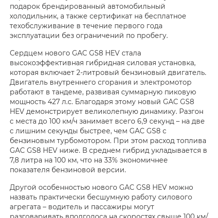
подарок брендированный автомобильный
холодильник, а также сертификат на бесплатное
техобслуживание в течение первого года
эксплуатации без ограничений по пробегу.
Сердцем нового GAC GS8 HEV стала
высокоэффективная гибридная силовая установка,
которая включает 2-литровый бензиновый двигатель.
Двигатель внутреннего сгорания и электромотор
работают в тандеме, развивая суммарную пиковую
мощность 427 л.с. Благодаря этому новый GAC GS8
HEV демонстрирует великолепную динамику. Разгон
с места до 100 км/ч занимает всего 6,9 секунд – на две
с лишним секунды быстрее, чем GAC GS8 с
бензиновым турбомотором. При этом расход топлива
GAC GS8 HEV ниже. В среднем гибрид укладывается в
7,8 литра на 100 км, что на 33% экономичнее
показателя бензиновой версии.
Другой особенностью нового GAC GS8 HEV можно
назвать практически бесшумную работу силового
агрегата – водитель и пассажиры могут
разговаривать вполголоса на скоростях свыше 100 км/